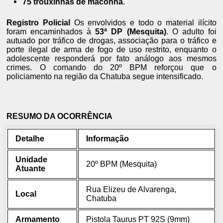
75 trouxinhas de maconha
.
Registro Policial
Os envolvidos e todo o material ilícito
foram encaminhados à
53ª DP (Mesquita)
.
O adulto foi
autuado por tráfico de drogas,
associação para o tráfico e
porte ilegal de arma de fogo de uso restrito,
enquanto o
adolescente responderá por fato análogo aos mesmos
crimes.
O comando do 20º BPM reforçou que o
policiamento na região da Chatuba segue intensificado.
RESUMO DA OCORRÊNCIA
Detalhe
Informação
Unidade
20º BPM (Mesquita)
Atuante
Rua Elizeu de Alvarenga,
Local
Chatuba
Armamento
Pistola Taurus PT 92S (9mm)