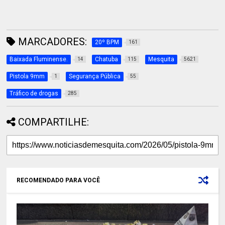
MARCADORES:
20º BPM
161
Baixada Fluminense.
Chatuba
Mesquita
14
115
5621
Pistola 9mm
Segurança Pública
1
55
Tráfico de drogas
285
COMPARTILHE:
RECOMENDADO PARA VOCÊ