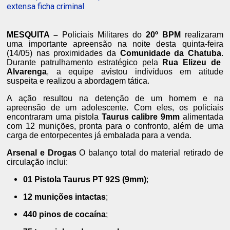
extensa ficha criminal
MESQUITA –
Policiais Militares do
20º BPM
realizaram
uma importante apreensão na noite desta quinta-feira
(14/05) nas proximidades da
Comunidade da Chatuba
.
Durante patrulhamento estratégico pela
Rua Elizeu de
Alvarenga
,
a equipe avistou indivíduos em atitude
suspeita e realizou a abordagem tática.
A ação resultou na detenção de um homem e na
apreensão de um adolescente.
Com eles,
os policiais
encontraram uma pistola
Taurus calibre 9mm
alimentada
com 12 munições,
pronta para o confronto,
além de uma
carga de entorpecentes já embalada para a venda.
Arsenal e Drogas
O balanço total do material retirado de
circulação inclui:
01 Pistola Taurus PT 92S (9mm)
;
12 munições intactas
;
440 pinos de cocaína
;