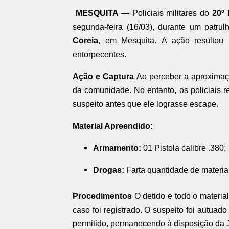
MESQUITA —
Policiais militares do
20º
segunda-feira (16/03),
durante um patrul
Coreia
,
em Mesquita.
A ação resultou
entorpecentes.
Ação e Captura
Ao perceber a aproximaçã
da comunidade.
No entanto,
os policiais r
suspeito antes que ele lograsse escape.
Material Apreendido:
Armamento:
01 Pistola calibre .
380;
Drogas:
Farta quantidade de material
Procedimentos
O detido e todo o material
caso foi registrado.
O suspeito foi autuado 
permitido,
permanecendo à disposição da J