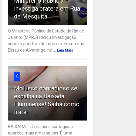
Ministério Público
investiga cratera em Rua
de Mesquita
O Ministério Público do Estado do Rio de
Janeiro (MPRJ) iniciou investigação
sobre a abertura de uma cratera na Rua
Eliseu de Alvarenga, no ...
Leia Mais
4
Molusco contagioso se
espalha na Baixada
Fluminense! Saiba como
tratar
BAIXADA - O molusco contagioso
aparece mais em crianças. É uma