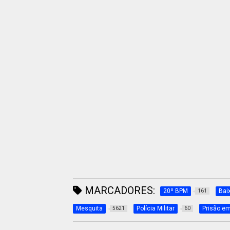
MARCADORES:
20º BPM
Bai
161
Mesquita
Polícia Militar
Prisão em
5621
60