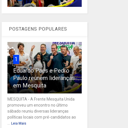
POSTAGENS POPULARES
1
Eduardo Paes e Pedro
Paulo reúnem lideranças
em Mesquita
MESQUITA - A Frente Mesquita Unida
promoveu um encontro no último
sábado reuniu diversas lideranças
políticas locais com pré-candidatos ao
...
Leia Mais