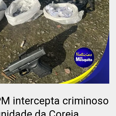
M intercepta criminoso
idade da Coreia