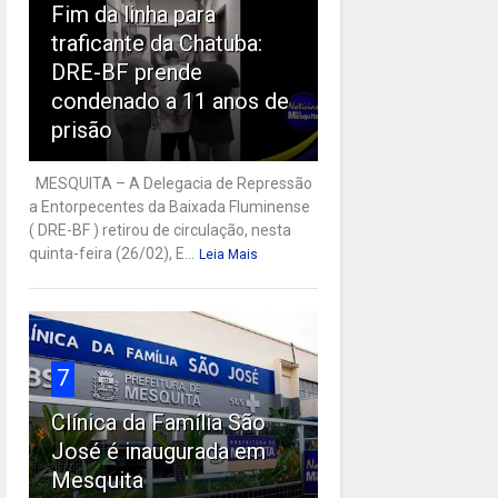
Fim da linha para
traficante da Chatuba:
DRE-BF prende
condenado a 11 anos de
prisão
MESQUITA – A Delegacia de Repressão
a Entorpecentes da Baixada Fluminense
( DRE-BF ) retirou de circulação, nesta
quinta-feira (26/02), E...
Leia Mais
7
Clínica da Família São
José é inaugurada em
Mesquita