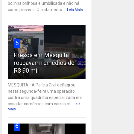
bolinha brilhosa e umbilicada e não há
como prevenir. O tratamento ...
Leia Mais
5
Presos em Mesquita
roubavam remédios de
R$ 90 mil
MESQUITA - A Polícia Civil deflagrou
nesta segunda-feira uma operação
contra uma quadrilha especializada em
assaltar comércios com carros cl...
Leia
Mais
6