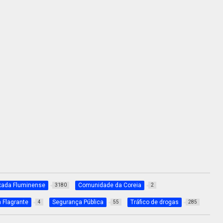
xada Fluminense
Comunidade da Coreia
3180
2
 Flagrante
Segurança Pública
Tráfico de drogas
4
55
285