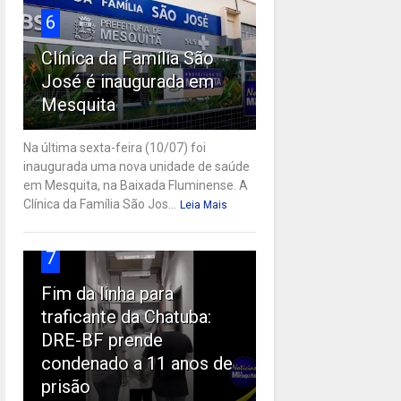
6
Clínica da Família São
José é inaugurada em
Mesquita
Na última sexta-feira (10/07) foi
inaugurada uma nova unidade de saúde
em Mesquita, na Baixada Fluminense. A
Clínica da Família São Jos...
Leia Mais
7
Fim da linha para
traficante da Chatuba:
DRE-BF prende
condenado a 11 anos de
prisão