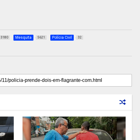
Mesquita
Polícia Civil
3180
5621
32