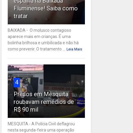
espalha na Baixada
Fluminense! Saiba como
tratar
BAIXADA - O molusco contagioso
aparece mais em crianças. É uma
bolinha brilhosa e umbilicada e não há
como prevenir. O tratamento ...
Leia Mais
4
Presos em Mesquita
roubavam remédios de
R$ 90 mil
MESQUITA - A Polícia Civil deflagrou
nesta segunda-feira uma operação