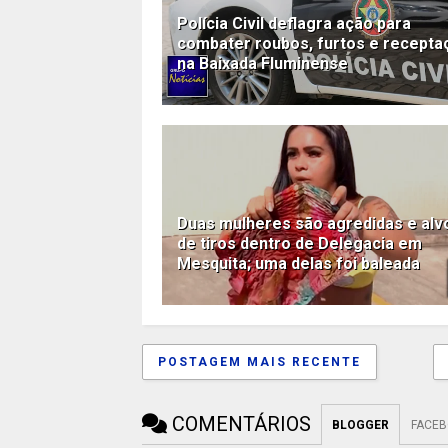
Polícia Civil deflagra ação para
combater roubos, furtos e recepta
na Baixada Fluminense
Duas mulheres são agredidas e alv
de tiros dentro de Delegacia em
Mesquita; uma delas foi baleada
POSTAGEM MAIS RECENTE
COMENTÁRIOS
BLOGGER
FACE