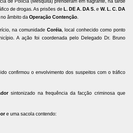
acia de Polícia (Mesquita) prenderam em flagrante, na tarde
tráfico de drogas. As prisões de
L. DE A. DA S.
e
W. L. C. DA
a no âmbito da
Operação Contenção
.
urício, na comunidade
Coréia
, local conhecido como ponto
icípio. A ação foi coordenada pelo Delegado Dr. Bruno
ido confirmou o envolvimento dos suspeitos com o tráfico
ador
sintonizado na frequência da facção criminosa que
dor
e uma sacola contendo: