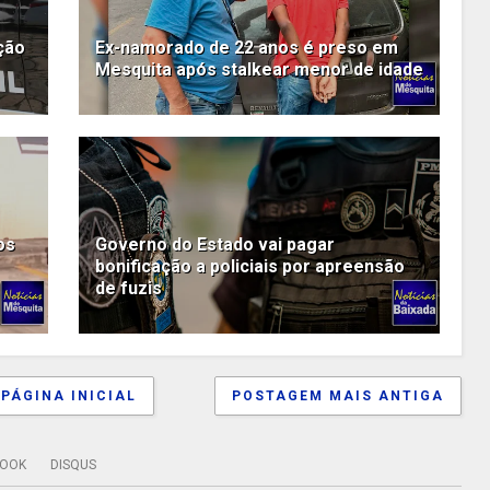
ção
Ex-namorado de 22 anos é preso em
Mesquita após stalkear menor de idade
os
Governo do Estado vai pagar
bonificação a policiais por apreensão
de fuzis
PÁGINA INICIAL
POSTAGEM MAIS ANTIGA
BOOK
DISQUS