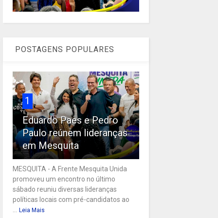
POSTAGENS POPULARES
1
Eduardo Paes e Pedro
Paulo reúnem lideranças
em Mesquita
MESQUITA - A Frente Mesquita Unida
promoveu um encontro no último
sábado reuniu diversas lideranças
políticas locais com pré-candidatos ao
...
Leia Mais