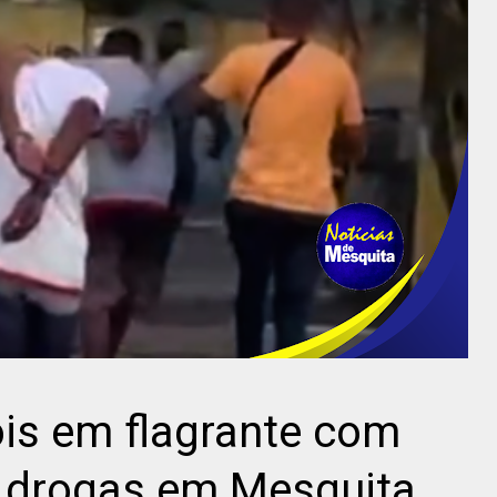
ois em flagrante com
e drogas em Mesquita