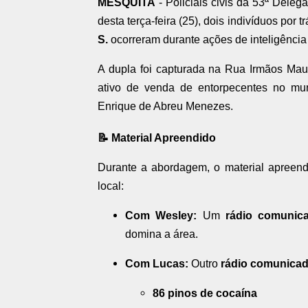
MESQUITA
- Policiais civis da 53ª Deleg
desta terça-feira (25), dois indivíduos por 
S.
ocorreram durante ações de inteligênci
A dupla foi capturada na Rua Irmãos Ma
ativo de venda de entorpecentes no mun
Enrique de Abreu Menezes.
📝 Material Apreendido
Durante a abordagem, o material apreend
local:
Com Wesley:
Um
rádio comunic
domina a área.
Com Lucas:
Outro
rádio comunica
86 pinos de cocaína