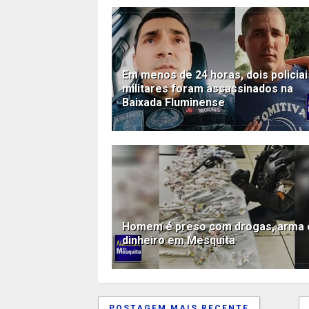
Em menos de 24 horas, dois policiai
militares foram assassinados na
Baixada Fluminense
Homem é preso com drogas, arma 
dinheiro em Mesquita
POSTAGEM MAIS RECENTE