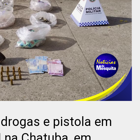
 drogas e pistola em
 na Chatuba, em