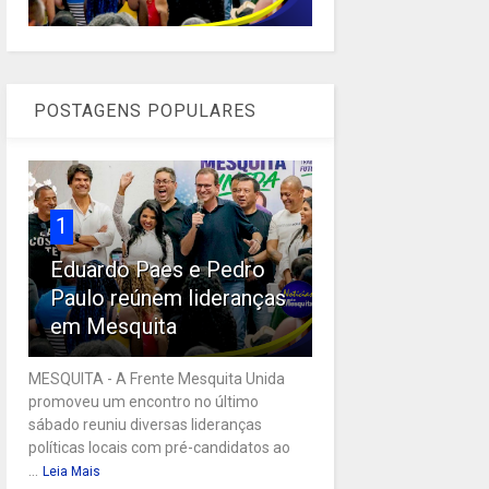
POSTAGENS POPULARES
1
Eduardo Paes e Pedro
Paulo reúnem lideranças
em Mesquita
MESQUITA - A Frente Mesquita Unida
promoveu um encontro no último
sábado reuniu diversas lideranças
políticas locais com pré-candidatos ao
...
Leia Mais