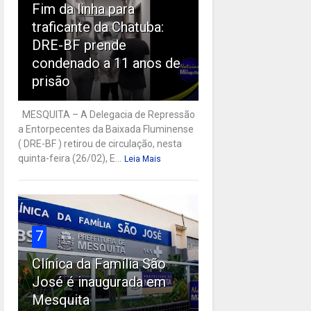
Fim da linha para
traficante da Chatuba:
DRE-BF prende
condenado a 11 anos de
prisão
MESQUITA – A Delegacia de Repressão
a Entorpecentes da Baixada Fluminense
( DRE-BF ) retirou de circulação, nesta
quinta-feira (26/02), E...
Leia Mais
7
Clínica da Família São
José é inaugurada em
Mesquita