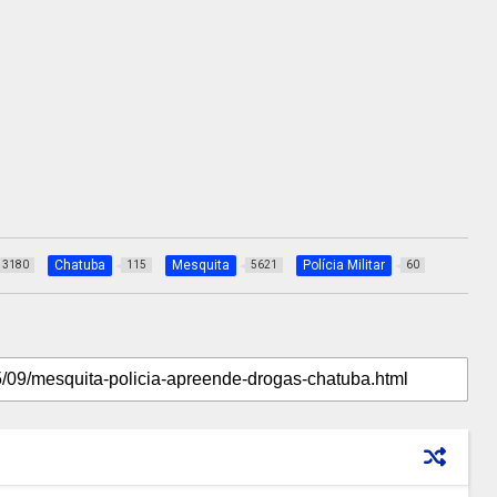
Chatuba
Mesquita
Polícia Militar
3180
115
5621
60