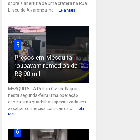
sobre a abertura de uma cratera na Rua
Eliseu de Alvarenga, no ...
Leia Mais
5
Presos em Mesquita
roubavam remédios de
R$ 90 mil
MESQUITA - A Polícia Civil deflagrou
nesta segunda-feira uma operação
contra uma quadrilha especializada em
assaltar comércios com carros cl...
Leia
Mais
6