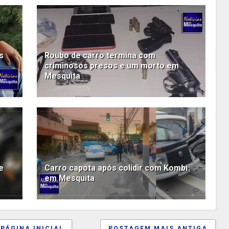
s
Roubo de carro termina com
criminosos presos e um morto em
Mesquita
e
Carro capota após colidir com Kombi
em Mesquita
PÁGINA INICIAL
POSTAGEM MAIS ANTIGA