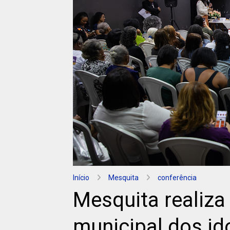
Início
Mesquita
conferência
Mesquita realiza
municipal dos id