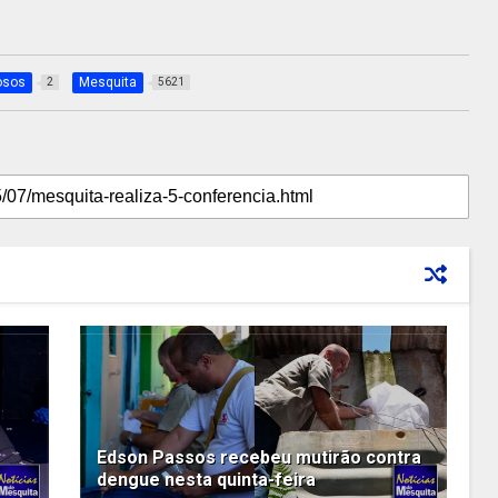
osos
Mesquita
2
5621
Edson Passos recebeu mutirão contra
dengue nesta quinta-feira