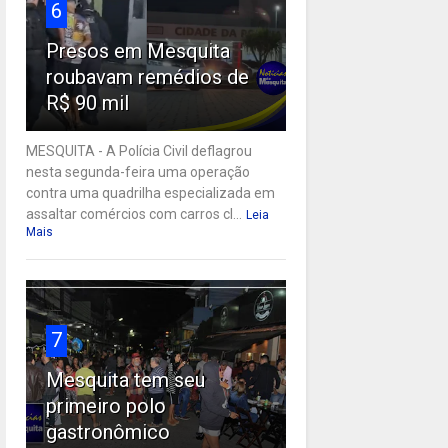
6
Presos em Mesquita
roubavam remédios de
R$ 90 mil
MESQUITA - A Polícia Civil deflagrou
nesta segunda-feira uma operação
contra uma quadrilha especializada em
assaltar comércios com carros cl...
Leia
Mais
7
Mesquita tem seu
primeiro polo
gastronômico