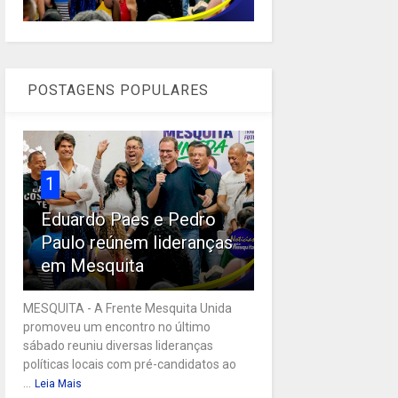
POSTAGENS POPULARES
1
Eduardo Paes e Pedro
Paulo reúnem lideranças
em Mesquita
MESQUITA - A Frente Mesquita Unida
promoveu um encontro no último
sábado reuniu diversas lideranças
políticas locais com pré-candidatos ao
...
Leia Mais