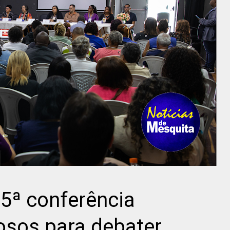
 5ª conferência
osos para debater