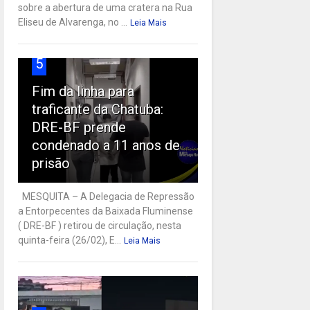
sobre a abertura de uma cratera na Rua
Eliseu de Alvarenga, no ...
Leia Mais
5
Fim da linha para
traficante da Chatuba:
DRE-BF prende
condenado a 11 anos de
prisão
MESQUITA – A Delegacia de Repressão
a Entorpecentes da Baixada Fluminense
( DRE-BF ) retirou de circulação, nesta
quinta-feira (26/02), E...
Leia Mais