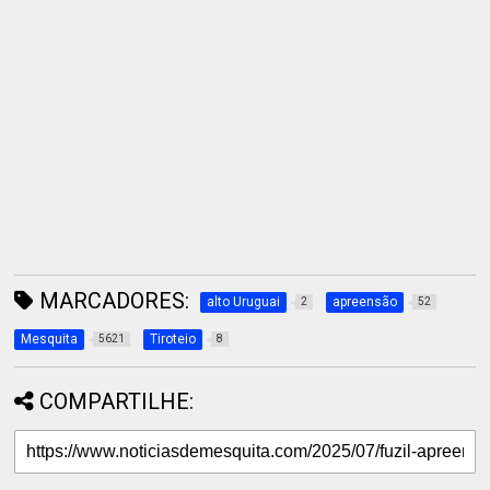
MARCADORES:
alto Uruguai
apreensão
2
52
Mesquita
Tiroteio
5621
8
COMPARTILHE: