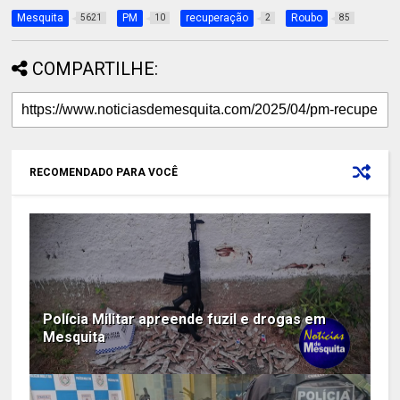
Mesquita
PM
recuperação
Roubo
5621
10
2
85
COMPARTILHE:
RECOMENDADO PARA VOCÊ
Polícia Militar apreende fuzil e drogas em
Mesquita