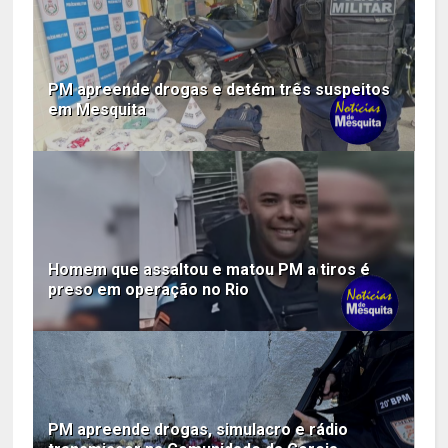
PM apreende drogas e detém três suspeitos
em Mesquita
Homem que assaltou e matou PM a tiros é
preso em operação no Rio
PM apreende drogas, simulacro e rádio