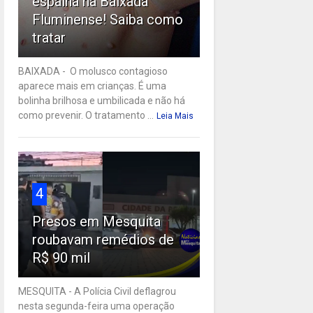
espalha na Baixada
Fluminense! Saiba como
tratar
BAIXADA - O molusco contagioso
aparece mais em crianças. É uma
bolinha brilhosa e umbilicada e não há
como prevenir. O tratamento ...
Leia Mais
4
Presos em Mesquita
roubavam remédios de
R$ 90 mil
MESQUITA - A Polícia Civil deflagrou
nesta segunda-feira uma operação