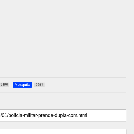
Mesquita
3180
5621