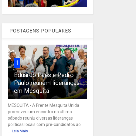
POSTAGENS POPULARES
1
Eduardo Paes e Pedro
Paulo reúnem lideranças
em Mesquita
MESQUITA - A Frente Mesquita Unida
promoveu um encontro no último
sábado reuniu diversas lideranças
políticas locais com pré-candidatos ao
...
Leia Mais