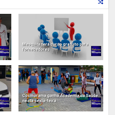
Mesquita terá curso gratuito para
fornecedores
de
Cosmorama ganha Academia da Saúde
nesta sexta-feira