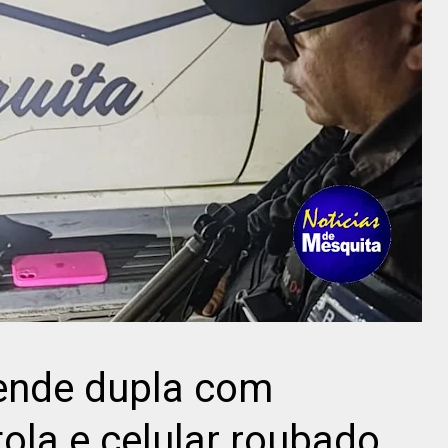
prende dupla com
tola e celular roubado