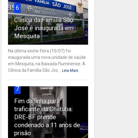
6
Clínica da Família São
José é inaugurada em
Mesquita
Na última sexta-feira (10/07) foi
inaugurada uma nova unidade de saúde
em Mesquita, na Baixada Fluminense. A
Clínica da Família São Jos...
Leia Mais
7
Fim da linha para
traficante da Chatuba:
DRE-BF prende
condenado a 11 anos de
prisão