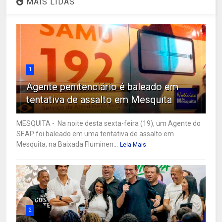
MAIS LIDAS
1
Agente penitenciário é baleado em
tentativa de assalto em Mesquita
MESQUITA - Na noite desta sexta-feira (19), um Agente do
SEAP foi baleado em uma tentativa de assalto em
Mesquita, na Baixada Fluminen...
Leia Mais
2