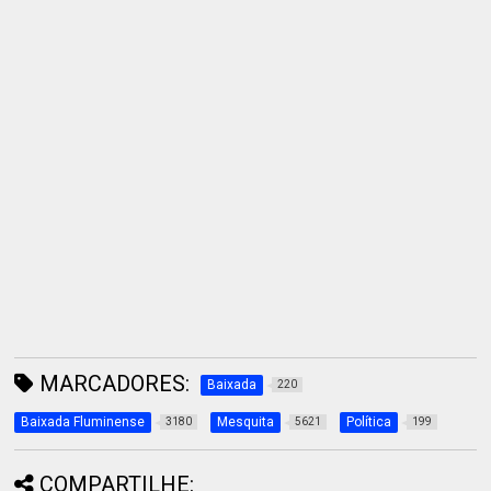
MARCADORES:
Baixada
220
Baixada Fluminense
Mesquita
Política
3180
5621
199
COMPARTILHE: