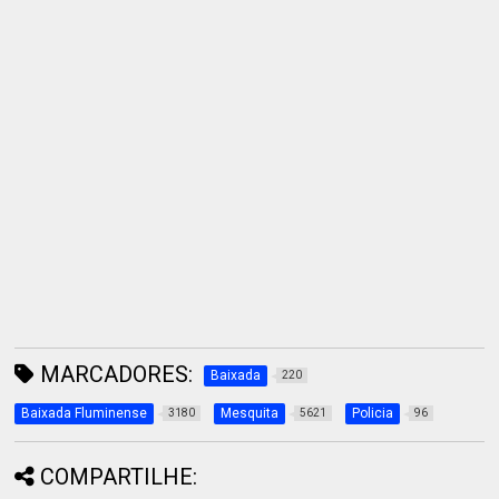
MARCADORES:
Baixada
220
Baixada Fluminense
Mesquita
Policia
3180
5621
96
COMPARTILHE: