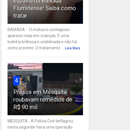
espalha na Baixada
Fluminense! Saiba como
tratar
BAIXADA - O molusco contagioso
aparece mais em crianças. É uma
bolinha brilhosa e umbilicada e não há
como prevenir. O tratamento ...
Leia Mais
4
Presos em Mesquita
roubavam remédios de
R$ 90 mil
MESQUITA - A Polícia Civil deflagrou
nesta segunda-feira uma operação