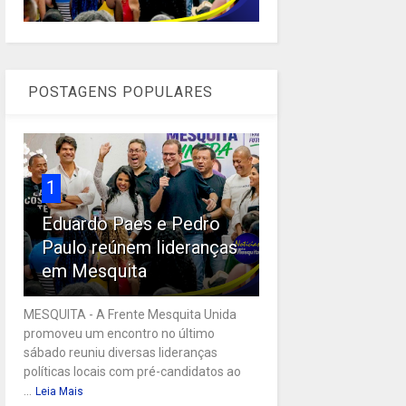
POSTAGENS POPULARES
1
Eduardo Paes e Pedro
Paulo reúnem lideranças
em Mesquita
MESQUITA - A Frente Mesquita Unida
promoveu um encontro no último
sábado reuniu diversas lideranças
políticas locais com pré-candidatos ao
...
Leia Mais