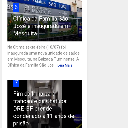
6
Clínica da Família São
José é inaugurada em
Mesquita
Na última sexta-feira (10/07) foi
inaugurada uma nova unidade de saúde
em Mesquita, na Baixada Fluminense. A
Clínica da Família São Jos...
Leia Mais
7
Fim da linha para
traficante da Chatuba:
DRE-BF prende
condenado a 11 anos de
prisão