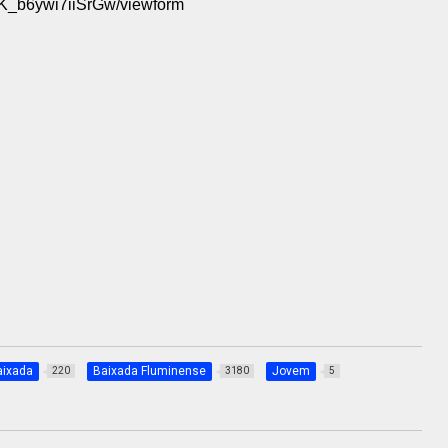
b6ywi7iiSrGw/viewform
aixada
Baixada Fluminense
Jovem
220
3180
5