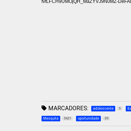
fvfLFCH9UMOjQH_MaZYVJ9N0MZ-DeFAK_
MARCADORES:
adolescente
B
5
Mesquita
oportunidade
5621
30