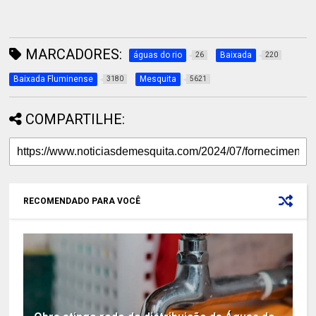
MARCADORES:
águas do rio
Baixada
26
220
Baixada Fluminense
Mesquita
3180
5621
COMPARTILHE:
RECOMENDADO PARA VOCÊ