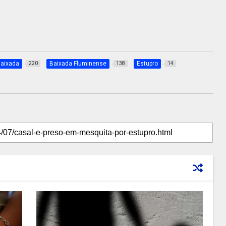
aixada
Baixada Fluminense
Estupro
220
138
14