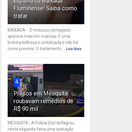
espalha na Baixada
Fluminense! Saiba como
tratar
BAIXADA - O molusco contagioso
aparece mais em crianças. É uma
bolinha brilhosa e umbilicada e não há
como prevenir. O tratamento ...
Leia Mais
4
Presos em Mesquita
roubavam remédios de
R$ 90 mil
MESQUITA - A Polícia Civil deflagrou
nesta segunda-feira uma operação