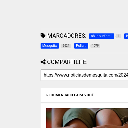
MARCADORES:
abuso infantil
B
1
Mesquita
Polícia
5621
1078
COMPARTILHE:
RECOMENDADO PARA VOCÊ