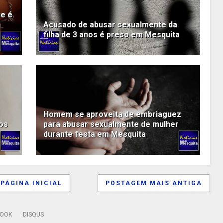
e é
Acusado de abusar sexualmente da
filha de 3 anos é preso em Mesquita
Homem se aproveita de embriaguez
nos
para abusar sexualmente de mulher
durante festa em Mesquita
PÁGINA INICIAL
POSTAGEM MAIS ANTIGA
BOOK
DISQUS