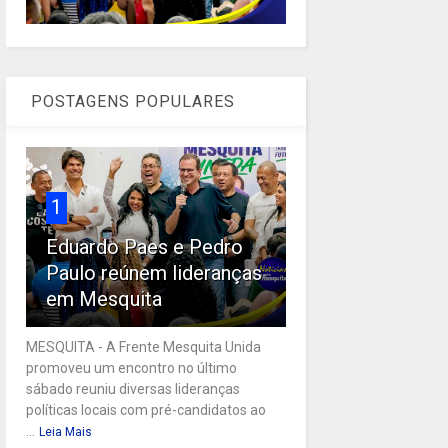
POSTAGENS POPULARES
1
Eduardo Paes e Pedro
Paulo reúnem lideranças
em Mesquita
MESQUITA - A Frente Mesquita Unida
promoveu um encontro no último
sábado reuniu diversas lideranças
políticas locais com pré-candidatos ao
...
Leia Mais