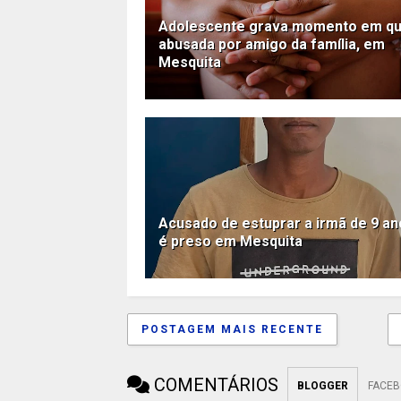
Adolescente grava momento em qu
abusada por amigo da família, em
Mesquita
Acusado de estuprar a irmã de 9 a
é preso em Mesquita
POSTAGEM MAIS RECENTE
COMENTÁRIOS
BLOGGER
FACE