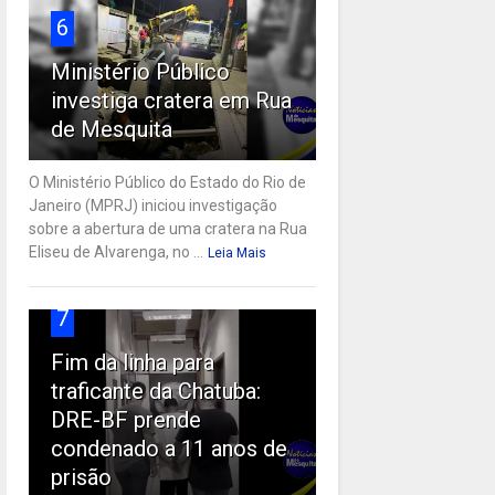
6
Ministério Público
investiga cratera em Rua
de Mesquita
O Ministério Público do Estado do Rio de
Janeiro (MPRJ) iniciou investigação
sobre a abertura de uma cratera na Rua
Eliseu de Alvarenga, no ...
Leia Mais
7
Fim da linha para
traficante da Chatuba:
DRE-BF prende
condenado a 11 anos de
prisão