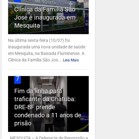
Clínica da Família São
José é inaugurada em
Mesquita
Na última sexta-feira (10/07) foi
inaugurada uma nova unidade de saúde
em Mesquita, na Baixada Fluminense. A
Clínica da Família São Jos...
Leia Mais
7
Fim da linha para
traficante da Chatuba:
DRE-BF prende
condenado a 11 anos de
prisão
MESQUITA – A Delegacia de Repressão a