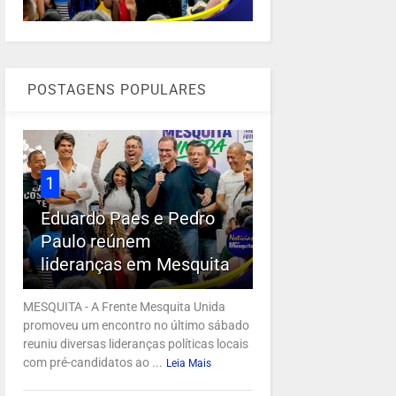
POSTAGENS POPULARES
1
Eduardo Paes e Pedro
Paulo reúnem
lideranças em Mesquita
MESQUITA - A Frente Mesquita Unida
promoveu um encontro no último sábado
reuniu diversas lideranças políticas locais
com pré-candidatos ao ...
Leia Mais