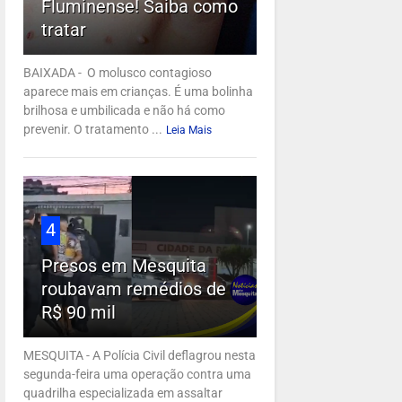
Fluminense! Saiba como
tratar
BAIXADA - O molusco contagioso
aparece mais em crianças. É uma bolinha
brilhosa e umbilicada e não há como
prevenir. O tratamento ...
Leia Mais
4
Presos em Mesquita
roubavam remédios de
R$ 90 mil
MESQUITA - A Polícia Civil deflagrou nesta
segunda-feira uma operação contra uma
quadrilha especializada em assaltar