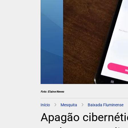
Foto: Elaine Neves
Início
Mesquita
Baixada Fluminense
Apagão cibernéti