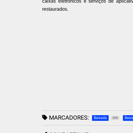
caixas eletrônicos e serviços de aplicati
restaurados.
MARCADORES:
Baixada
Baix
220