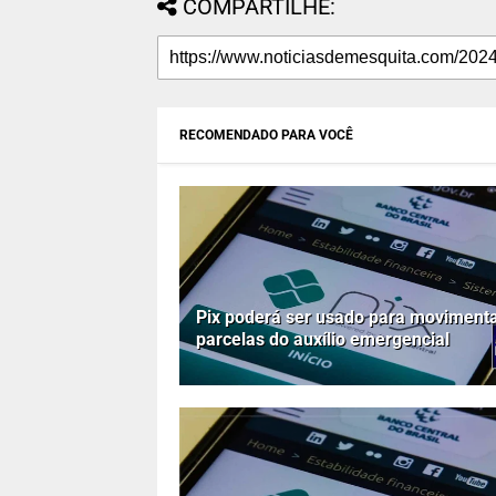
COMPARTILHE:
RECOMENDADO PARA VOCÊ
Pix poderá ser usado para moviment
parcelas do auxílio emergencial