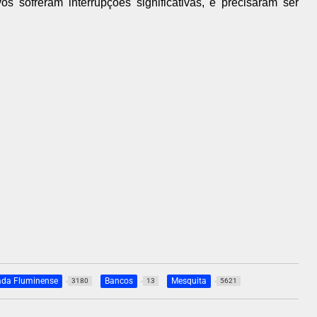
vos sofreram interrupções significativas, e precisaram ser
ada Fluminense
Bancos
Mesquita
3180
13
5621