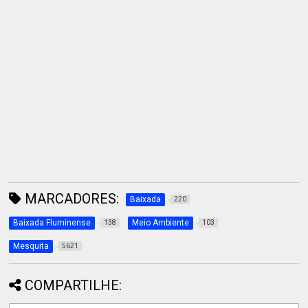
MARCADORES:
Baixada
220
Baixada Fluminense
Meio Ambiente
138
103
Mesquita
5621
COMPARTILHE: