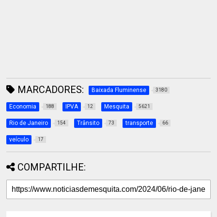
MARCADORES:
Baixada Fluminense
3180
Economia
IPVA
Mesquita
188
12
5621
Rio de Janeiro
Trânsito
transporte
154
73
66
veículo
17
COMPARTILHE: