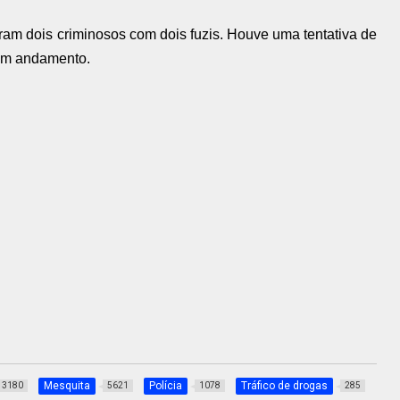
ram dois criminosos com dois fuzis. Houve uma tentativa de
 em andamento.
Mesquita
Polícia
Tráfico de drogas
3180
5621
1078
285