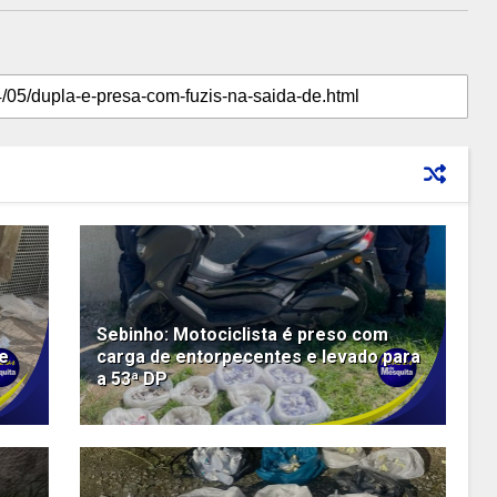
Sebinho: Motociclista é preso com
te
carga de entorpecentes e levado para
a 53ª DP