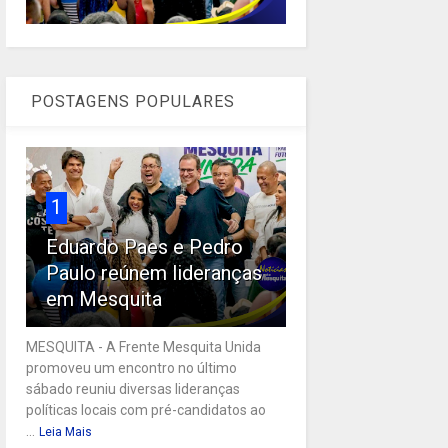
POSTAGENS POPULARES
1
Eduardo Paes e Pedro
Paulo reúnem lideranças
em Mesquita
MESQUITA - A Frente Mesquita Unida
promoveu um encontro no último
sábado reuniu diversas lideranças
políticas locais com pré-candidatos ao
...
Leia Mais