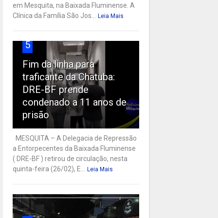
em Mesquita, na Baixada Fluminense. A
Clínica da Família São Jos...
Leia Mais
5
Fim da linha para
traficante da Chatuba:
DRE-BF prende
condenado a 11 anos de
prisão
MESQUITA – A Delegacia de Repressão
a Entorpecentes da Baixada Fluminense
( DRE-BF ) retirou de circulação, nesta
quinta-feira (26/02), E...
Leia Mais