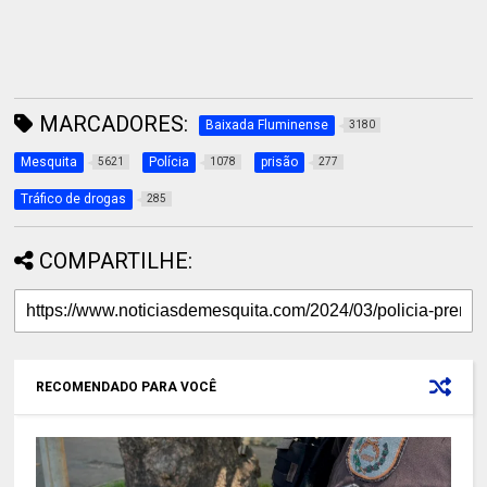
MARCADORES:
Baixada Fluminense
3180
Mesquita
Polícia
prisão
5621
1078
277
Tráfico de drogas
285
COMPARTILHE:
RECOMENDADO PARA VOCÊ