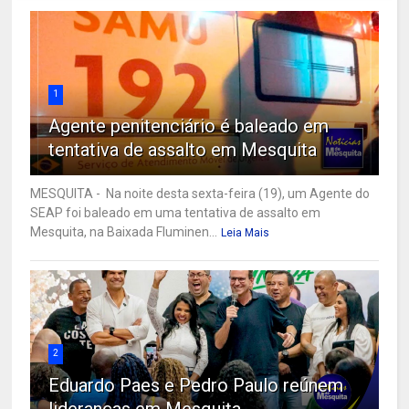
1
Agente penitenciário é baleado em
tentativa de assalto em Mesquita
MESQUITA - Na noite desta sexta-feira (19), um Agente do
SEAP foi baleado em uma tentativa de assalto em
Mesquita, na Baixada Fluminen...
Leia Mais
2
Eduardo Paes e Pedro Paulo reúnem
lideranças em Mesquita