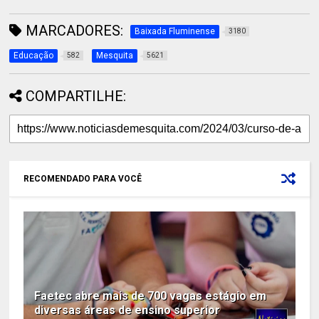
MARCADORES:
Baixada Fluminense
3180
Educação
Mesquita
582
5621
COMPARTILHE:
RECOMENDADO PARA VOCÊ
Faetec abre mais de 700 vagas estágio em
diversas áreas de ensino superior