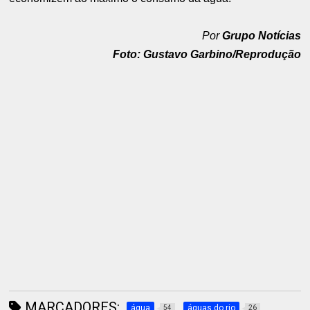
Por
Grupo Notícias
Foto: Gustavo Garbino/Reprodução
MARCADORES:
água
águas do rio
54
26