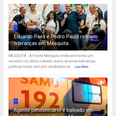
1
Eduardo Paes e Pedro Paulo reúnem
lideranças em Mesquita
MESQUITA - A Frente Mesquita Unida promoveu um
encontro no último sábado reuniu diversas lideranças
políticas locais com pré-candidatos ao ...
Leia Mais
2
Agente penitenciário é baleado em