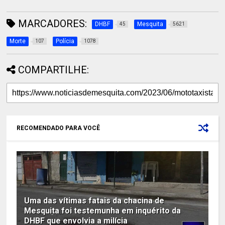
MARCADORES:
DHBF
Mesquita
45
5621
Morte
Polícia
107
1078
COMPARTILHE:
RECOMENDADO PARA VOCÊ
Uma das vítimas fatais da chacina de
Mesquita foi testemunha em inquérito da
DHBF que envolvia a milícia