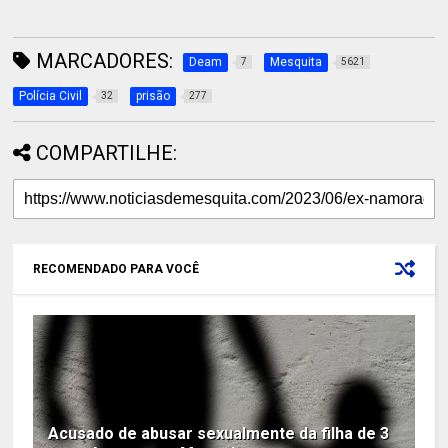
MARCADORES:
Deam
Mesquita
7
5621
Polícia Civil
prisão
32
277
COMPARTILHE:
RECOMENDADO PARA VOCÊ
Acusado de abusar sexualmente da filha de 3