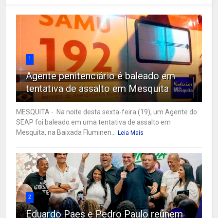
1
Agente penitenciário é baleado em
tentativa de assalto em Mesquita
MESQUITA - Na noite desta sexta-feira (19), um Agente do
SEAP foi baleado em uma tentativa de assalto em
Mesquita, na Baixada Fluminen...
Leia Mais
2
Eduardo Paes e Pedro Paulo reúnem