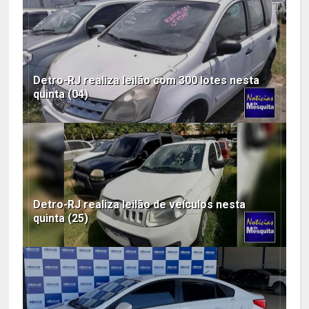
Detro-RJ realiza leilão com 300 lotes nesta
quinta (04)
Detro-RJ realiza leilão de veículos nesta
quinta (25)