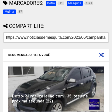
MARCADORES:
Detro
Mesquita
11
5621
Mulher
87
COMPARTILHE:
RECOMENDADO PARA VOCÊ
Detro-RJ realiza leilão com 135 lotes na
próxima segunda (22)