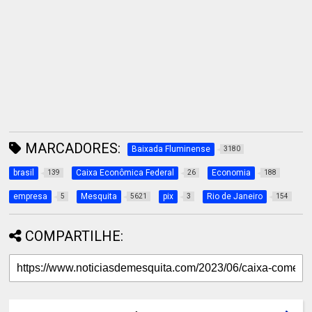
MARCADORES:
Baixada Fluminense
3180
brasil
Caixa Econômica Federal
Economia
139
26
188
empresa
Mesquita
pix
Rio de Janeiro
5
5621
3
154
COMPARTILHE: