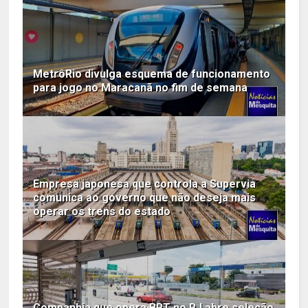
MetrôRio divulga esquema de funcionamento
para jogo no Maracanã no fim de semana
Empresa japonesa que controla a Supervia
comunica ao governo que não deseja mais
operar os trens do estado
Companhia que opera BRT no RJ abre seleção