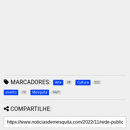
MARCADORES:
Arte
Cultura
28
222
evento
Mesquita
73
5621
COMPARTILHE: