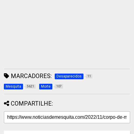
MARCADORES:
Desaparecidos
11
Mesquita
Morte
5621
107
COMPARTILHE: