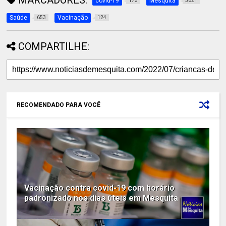
covid-19
Mesquita
175
5621
Saúde
Vacinação
653
124
COMPARTILHE:
RECOMENDADO PARA VOCÊ
Vacinação contra covid-19 com horário
padronizado nos dias úteis em Mesquita