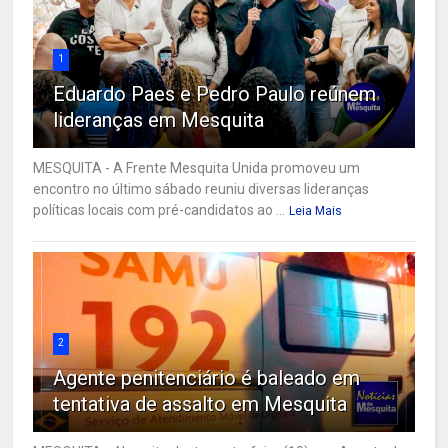
1
Eduardo Paes e Pedro Paulo reúnem
lideranças em Mesquita
MESQUITA - A Frente Mesquita Unida promoveu um
encontro no último sábado reuniu diversas lideranças
políticas locais com pré-candidatos ao ...
Leia Mais
2
Agente penitenciário é baleado em
tentativa de assalto em Mesquita