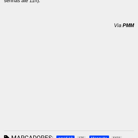
senhas até 11h).
Via
PMM
MARCADORES: