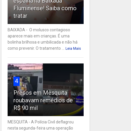
espalha na Baixada
Fluminense! Saiba como
tratar
BAIXADA - O molusco contagioso
aparece mais em crianças. É uma
bolinha brilhosa e umbilicada e não há
como prevenir. O tratamento ...
Leia Mais
4
Presos em Mesquita
roubavam remédios de
R$ 90 mil
MESQUITA - A Polícia Civil deflagrou
nesta segunda-feira uma operação