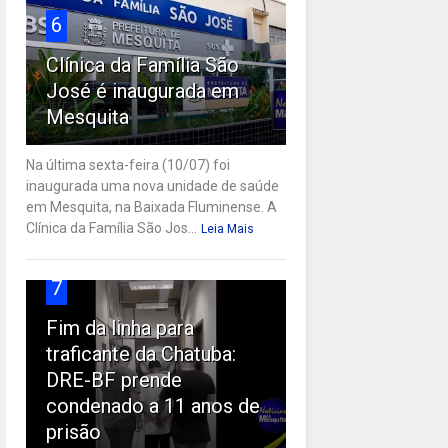
6
Clínica da Família São
José é inaugurada em
Mesquita
Na última sexta-feira (10/07) foi
inaugurada uma nova unidade de saúde
em Mesquita, na Baixada Fluminense. A
Clínica da Família São Jos...
Leia Mais
7
Fim da linha para
traficante da Chatuba:
DRE-BF prende
condenado a 11 anos de
prisão