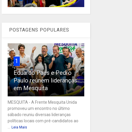
POSTAGENS POPULARES
1
Eduardo Paes e Pedro
Paulo reúnem lideranças
em Mesquita
MESQUITA - A Frente Mesquita Unida
promoveu um encontro no último
sábado reuniu diversas lideranças
políticas locais com pré-candidatos ao
...
Leia Mais