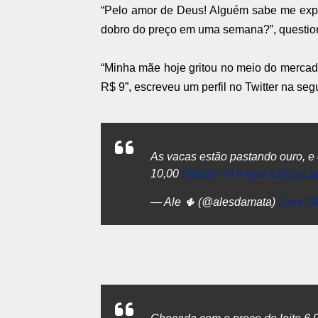
“Pelo amor de Deus! Alguém sabe me expli
dobro do preço em uma semana?”, questiono
“Minha mãe hoje gritou no meio do mercado
R$ 9”, escreveu um perfil no Twitter na segu
As vacas estão pastando ouro, e 
10,00
#BDSP
#TVTem
#JN
pic.
— Ale 🌵 (@alesdamata)
June 29