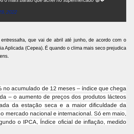
98 o mais barato que achei no supermercado 🤡💔
29, 2022
 entressafra, que vai de abril até junho, de acordo com o
 Aplicada (Cepea). É quando o clima mais seco prejudica
ens.
% no acumulado de 12 meses – índice que chega
ida – o aumento de preços dos produtos lácteos
da da estação seca e a maior dificuldade da
 no mercado nacional e internacional. Só em maio,
gundo o IPCA, Índice oficial de inflação, medido