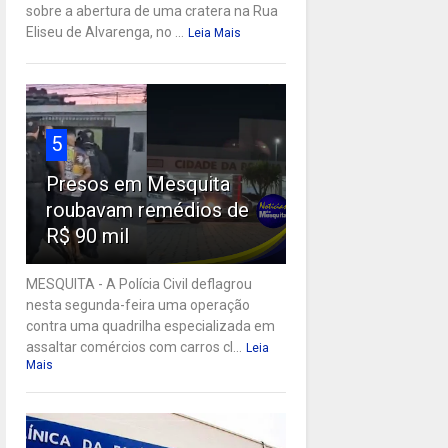
sobre a abertura de uma cratera na Rua
Eliseu de Alvarenga, no ...
Leia Mais
5
Presos em Mesquita
roubavam remédios de
R$ 90 mil
MESQUITA - A Polícia Civil deflagrou
nesta segunda-feira uma operação
contra uma quadrilha especializada em
assaltar comércios com carros cl...
Leia
Mais