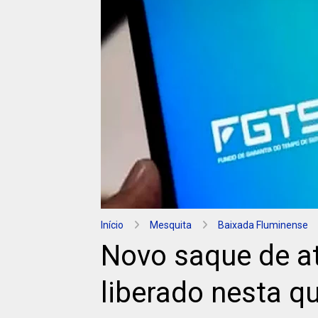
Início
Mesquita
Baixada Fluminense
Novo saque de a
liberado nesta q