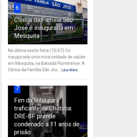
6
Clínica da Família São
José é inaugurada em
Mesquita
Na última sexta-feira (10/07) foi
inaugurada uma nova unidade de saúde
em Mesquita, na Baixada Fluminense. A
Clínica da Família São Jos...
Leia Mais
7
Fim da linha para
traficante da Chatuba:
DRE-BF prende
condenado a 11 anos de
prisão