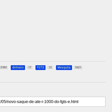
dinheiro
FGTS
Mesquita
3180
17
12
5621