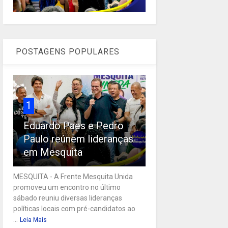
POSTAGENS POPULARES
1
Eduardo Paes e Pedro
Paulo reúnem lideranças
em Mesquita
MESQUITA - A Frente Mesquita Unida
promoveu um encontro no último
sábado reuniu diversas lideranças
políticas locais com pré-candidatos ao
...
Leia Mais