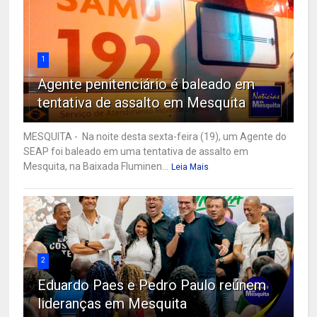
1
Agente penitenciário é baleado em
tentativa de assalto em Mesquita
MESQUITA - Na noite desta sexta-feira (19), um Agente do
SEAP foi baleado em uma tentativa de assalto em
Mesquita, na Baixada Fluminen...
Leia Mais
2
Eduardo Paes e Pedro Paulo reúnem
lideranças em Mesquita