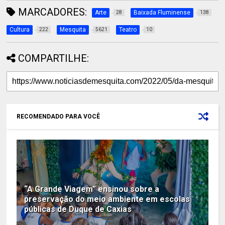
MARCADORES:
Arte
Baixada Fluminense
28
138
Cultura
Mesquita
Teatro
222
5621
10
COMPARTILHE:
RECOMENDADO PARA VOCÊ
“A Grande Viagem” ensinou sobre a
preservação do meio ambiente em escolas
públicas de Duque de Caxias