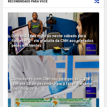
RECOMENDADO PARA VOCÊ
Detran.RJ faz mutirão neste sábado para
fornecer 2ª via gratuita da CNH aos afetados
pelas enchentes
Condutores com CNH nas categorias C, D e E
têm até 28 de dezembro para fazer o exame
toxicológico