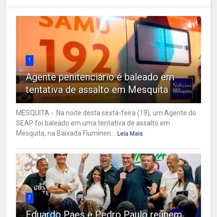
1
Agente penitenciário é baleado em
tentativa de assalto em Mesquita
MESQUITA - Na noite desta sexta-feira (19), um Agente do
SEAP foi baleado em uma tentativa de assalto em
Mesquita, na Baixada Fluminen...
Leia Mais
2
Eduardo Paes e Pedro Paulo reúnem