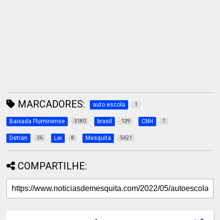
MARCADORES:
auto escola
1
Baixada Fluminense
brasil
CNH
3180
139
7
Detran
Lei
Mesquita
36
8
5621
COMPARTILHE: