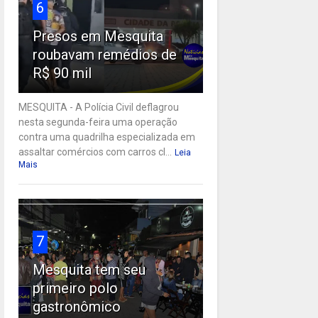
6
Presos em Mesquita
roubavam remédios de
R$ 90 mil
MESQUITA - A Polícia Civil deflagrou
nesta segunda-feira uma operação
contra uma quadrilha especializada em
assaltar comércios com carros cl...
Leia
Mais
7
Mesquita tem seu
primeiro polo
gastronômico