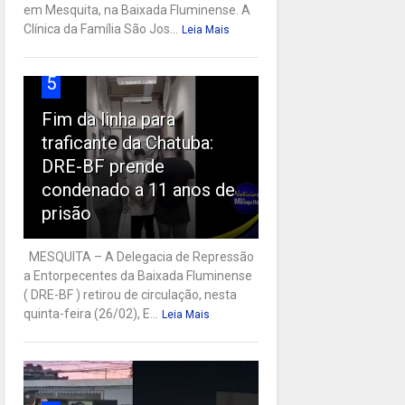
em Mesquita, na Baixada Fluminense. A
Clínica da Família São Jos...
Leia Mais
5
Fim da linha para
traficante da Chatuba:
DRE-BF prende
condenado a 11 anos de
prisão
MESQUITA – A Delegacia de Repressão
a Entorpecentes da Baixada Fluminense
( DRE-BF ) retirou de circulação, nesta
quinta-feira (26/02), E...
Leia Mais