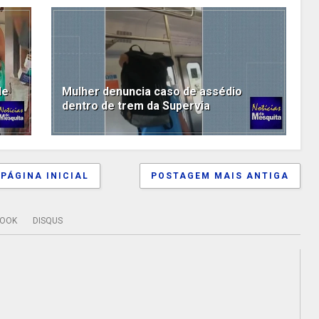
de
Mulher denuncia caso de assédio
dentro de trem da Supervia
PÁGINA INICIAL
POSTAGEM MAIS ANTIGA
BOOK
DISQUS