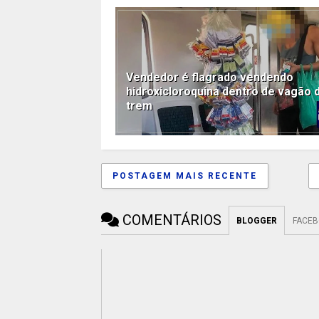
Vendedor é flagrado vendendo
hidroxicloroquina dentro de vagão 
trem
POSTAGEM MAIS RECENTE
COMENTÁRIOS
BLOGGER
FACE