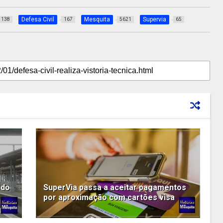
Defesa Civil
Mesquita
Supervia
138
167
5621
65
 do
SuperVia passa a aceitar pagamentos
por aproximação com cartões visa