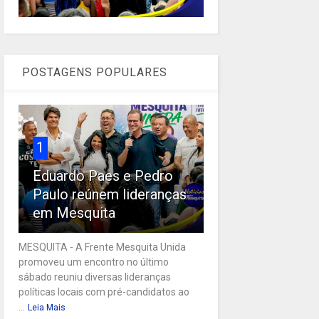
POSTAGENS POPULARES
1
Eduardo Paes e Pedro
Paulo reúnem lideranças
em Mesquita
MESQUITA - A Frente Mesquita Unida
promoveu um encontro no último
sábado reuniu diversas lideranças
políticas locais com pré-candidatos ao
...
Leia Mais