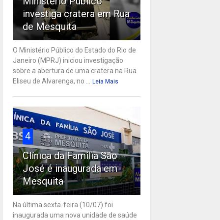
Ministério Público
investiga cratera em Rua
de Mesquita
O Ministério Público do Estado do Rio de
Janeiro (MPRJ) iniciou investigação
sobre a abertura de uma cratera na Rua
Eliseu de Alvarenga, no ...
Leia Mais
4
Clínica da Família São
José é inaugurada em
Mesquita
Na última sexta-feira (10/07) foi
inaugurada uma nova unidade de saúde