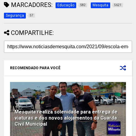
MARCADORES:
Educação
Mesquita
582
5621
Segurança
57
COMPARTILHE:
RECOMENDADO PARA VOCÊ
Mesquita realiza solenidade para entrega de
viaturas e dos novos alojamentos da Guarda
Civil Municipal