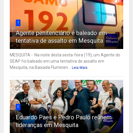
1
Agente penitenciário é baleado em
tentativa de assalto em Mesquita
MESQUITA - Na noite desta sexta-feira (19), um Agente do
SEAP foi baleado em uma tentativa de assalto em
Mesquita, na Baixada Fluminen...
Leia Mais
2
Eduardo Paes e Pedro Paulo reúnem
lideranças em Mesquita