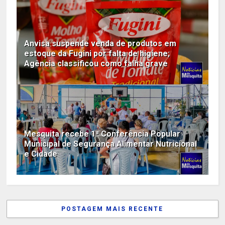
Anvisa suspende venda de produtos em
estoque da Fugini por falta de higiene;
Agência classificou como falha grave
Mesquita recebe 1ª Conferência Popular
Municipal de Segurança Alimentar Nutricional
e Cidade
POSTAGEM MAIS RECENTE