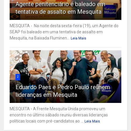
Agente penitenciário é baleado em
tentativa de assalto em Mesquita
MESQUITA - Na noite desta sexta-feira (19), um Agente do
SEAP foi baleado em uma tentativa de assalto em
Mesquita, na Baixada Fluminen...
Leia Mais
2
Eduardo Paes e Pedro Paulo reúnem
lideranças em Mesquita
MESQUITA - A Frente Mesquita Unida promoveu um
encontro no último sábado reuniu diversas lideranças
políticas locais com pré-candidatos ao ...
Leia Mais