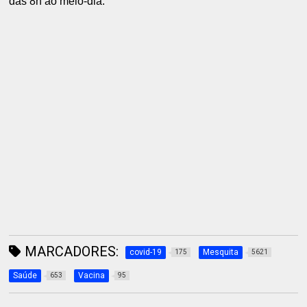
das 8h ao meio-dia.
MARCADORES:
covid-19
Mesquita
175
5621
Saúde
Vacina
653
95