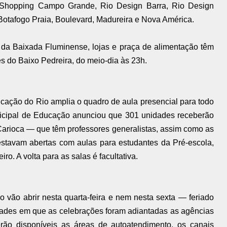
rkShopping Campo Grande, Rio Design Barra, Rio Design
Botafogo Praia, Boulevard, Madureira e Nova América.
 da Baixada Fluminense, lojas e praça de alimentação têm
es do Baixo Pedreira, do meio-dia às 23h.
ucação do Rio amplia o quadro de aula presencial para todo
nicipal de Educação anunciou que 301 unidades receberão
 Carioca — que têm professores generalistas, assim como as
 estavam abertas com aulas para estudantes da Pré-escola,
ro. A volta para as salas é facultativa.
vão abrir nesta quarta-feira e nem nesta sexta — feriado
dades em que as celebrações foram adiantadas as agências
rão disponíveis as áreas de autoatendimento, os canais