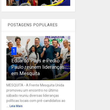
POSTAGENS POPULARES
1
Eduardo Paes e Pedro
Paulo reúnem lideranças
em Mesquita
MESQUITA - A Frente Mesquita Unida
promoveu um encontro no último
sábado reuniu diversas lideranças
políticas locais com pré-candidatos ao
...
Leia Mais