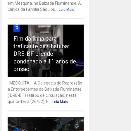
em Mesquita, na Baixada Fluminense. A
Clínica da Família São Jos...
Leia Mais
5
Fim da linha para
traficante da Chatuba:
DRE-BF prende
condenado a 11 anos de
prisão
MESQUITA – A Delegacia de Repressão
a Entorpecentes da Baixada Fluminense
( DRE-BF ) retirou de circulação, nesta
quinta-feira (26/02), E...
Leia Mais