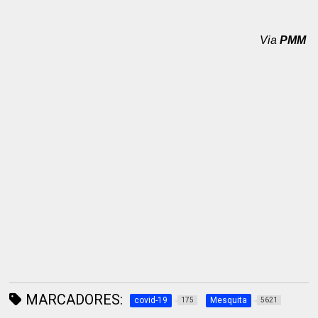
Via
PMM
MARCADORES:
covid-19
Mesquita
175
5621