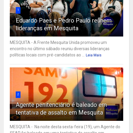
1
Eduardo Paes e Pedro Paulo reúnem
lideranças em Mesquita
MESQUITA - A Frente Mesquita Unida promoveu um
encontro no último sábado reuniu diversas lideranças
políticas locais com pré-candidatos ao ...
Leia Mais
2
Agente penitenciário é baleado em
tentativa de assalto em Mesquita
MESQUITA - Na noite desta sexta-feira (19), um Agente do
SEAP foi baleado em uma tentativa de assalto em