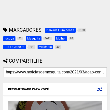
MARCADORES:
Baixada Fluminense
3180
justiça
Mesquita
Mulher
32
5621
87
Rio de Janeiro
Violência
154
20
COMPARTILHE:
RECOMENDADO PARA VOCÊ