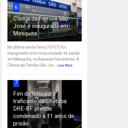
6
Clínica da Família São
José é inaugurada em
Mesquita
Na última sexta-feira (10/07) foi
inaugurada uma nova unidade de saúde
em Mesquita, na Baixada Fluminense. A
Clínica da Família São Jos...
Leia Mais
7
Fim da linha para
traficante da Chatuba:
DRE-BF prende
condenado a 11 anos de
prisão