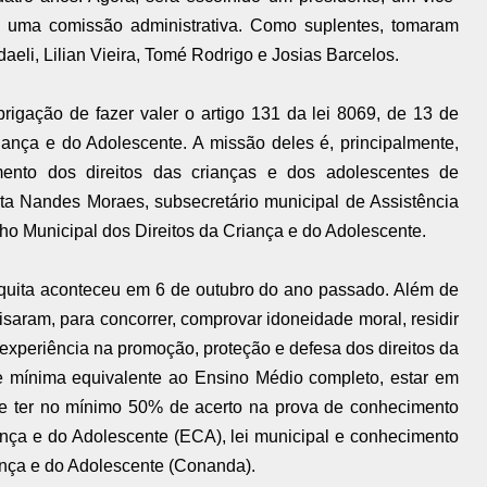
o uma comissão administrativa. Como suplentes, tomaram
eli, Lilian Vieira, Tomé Rodrigo e Josias Barcelos.
rigação de fazer valer o artigo 131 da lei 8069, de 13 de
iança e do Adolescente. A missão deles é, principalmente,
mento dos direitos das crianças e dos adolescentes de
sta Nandes Moraes, subsecretário municipal de Assistência
ho Municipal dos Direitos da Criança e do Adolescente.
squita aconteceu em 6 de outubro do ano passado. Além de
isaram, para concorrer, comprovar idoneidade moral, residir
experiência na promoção, proteção e defesa dos direitos da
de mínima equivalente ao Ensino Médio completo, estar em
s e ter no mínimo 50% de acerto na prova de conhecimento
ança e do Adolescente (ECA), lei municipal e conhecimento
ança e do Adolescente (Conanda).