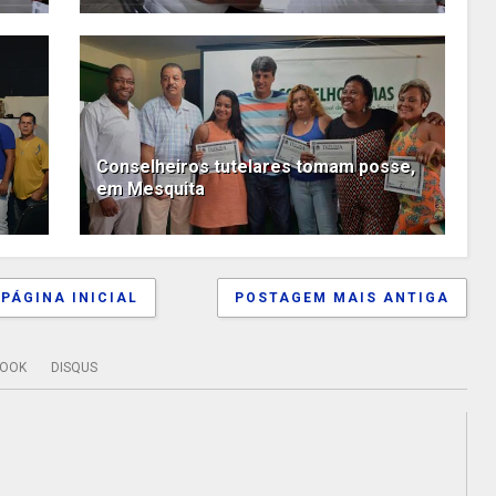
Conselheiros tutelares tomam posse,
em Mesquita
PÁGINA INICIAL
POSTAGEM MAIS ANTIGA
BOOK
DISQUS