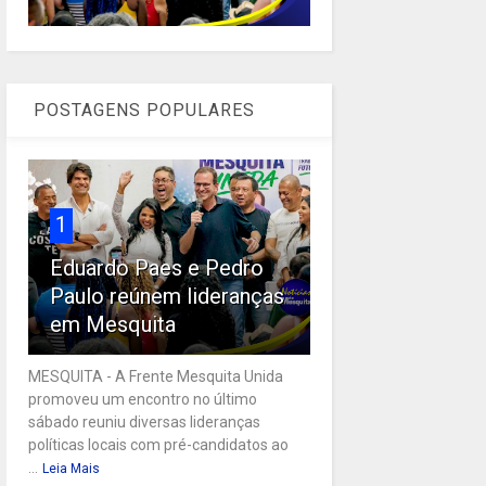
POSTAGENS POPULARES
1
Eduardo Paes e Pedro
Paulo reúnem lideranças
em Mesquita
MESQUITA - A Frente Mesquita Unida
promoveu um encontro no último
sábado reuniu diversas lideranças
políticas locais com pré-candidatos ao
...
Leia Mais