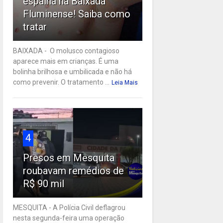
espalha na Baixada
Fluminense! Saiba como
tratar
BAIXADA - O molusco contagioso
aparece mais em crianças. É uma
bolinha brilhosa e umbilicada e não há
como prevenir. O tratamento ...
Leia Mais
4
Presos em Mesquita
roubavam remédios de
R$ 90 mil
MESQUITA - A Polícia Civil deflagrou
nesta segunda-feira uma operação