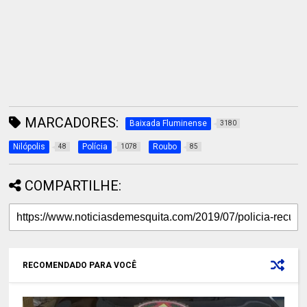
MARCADORES:
Baixada Fluminense
3180
Nilópolis
Polícia
Roubo
48
1078
85
COMPARTILHE:
RECOMENDADO PARA VOCÊ