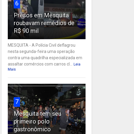
6
Presos em Mesquita
roubavam remédios de
R$ 90 mil
MESQUITA - A Polícia Civil deflagrou
nesta segunda-feira uma operação
contra uma quadrilha especializada em
assaltar comércios com carros cl...
Leia
Mais
7
Mesquita tem seu
primeiro polo
gastronômico