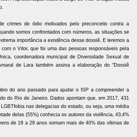
o.
e crimes de ódio motivados pelo preconceito contra a
 quando somos confrontados com números, as situações se
extrema importância a existência desse dossiê. E teremos a
o com o Vitor, que foi uma das pessoas responsáveis pela
Única, coordenadora municipal de Diversidade Sexual de
a Amaral de Lara também assina a elaboração do “Dossiê
bro do ano passado para ajudar o ISP a compreender a
ado do Rio de Janeiro. Dados apontam que, em 2017, 431
r LGBTfobia nas delegacias do estado, ou seja, uma média
etade delas (55%) conhecia os autores da violência, 43,4%
ovens de 18 a 29 anos somam mais de 40% das vítimas de