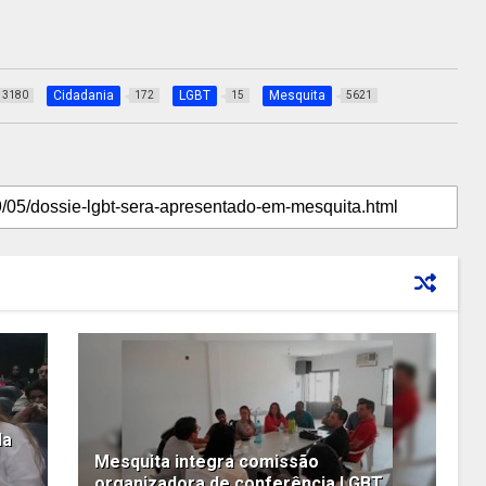
Cidadania
LGBT
Mesquita
3180
172
15
5621
da
Mesquita integra comissão
organizadora de conferência LGBT