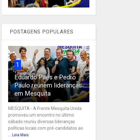
POSTAGENS POPULARES
1
Eduardo Paes e Pedro
Paulo reúnem lideranças
em Mesquita
MESQUITA - A Frente Mesquita Unida
promoveu um encontro no último
sábado reuniu diversas lideranças
políticas locais com pré-candidatos ao
...
Leia Mais