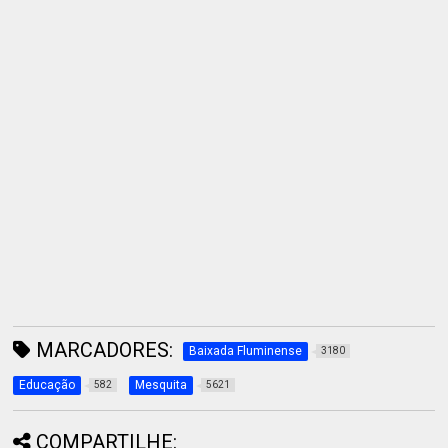
MARCADORES:
Baixada Fluminense
3180
Educação
Mesquita
582
5621
COMPARTILHE: