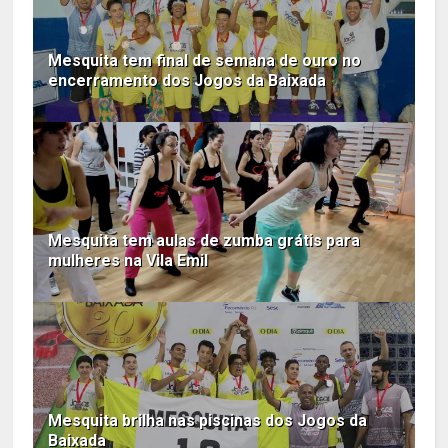
Mesquita tem final de semana de ouro no
encerramento dos Jogos da Baixada
Mesquita tem aulas de zumba grátis para
mulheres na Vila Emil
Mesquita brilha nas piscinas dos Jogos da
Baixada