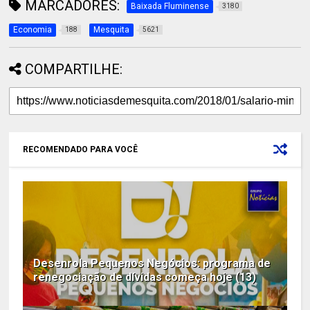
MARCADORES:
Baixada Fluminense
3180
Economia
Mesquita
188
5621
COMPARTILHE:
RECOMENDADO PARA VOCÊ
Desenrola Pequenos Negócios: programa de
renegociação de dívidas começa hoje (13)