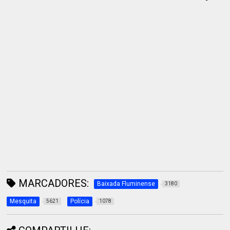
MARCADORES:
Baixada Fluminense
3180
Mesquita
Polícia
5621
1078