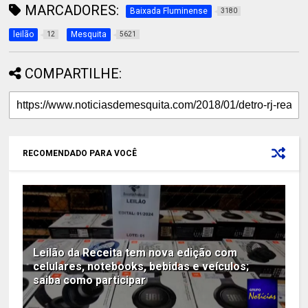
MARCADORES:
Baixada Fluminense
3180
leilão
Mesquita
12
5621
COMPARTILHE:
RECOMENDADO PARA VOCÊ
Leilão da Receita tem nova edição com
celulares, notebooks, bebidas e veículos;
saiba como participar