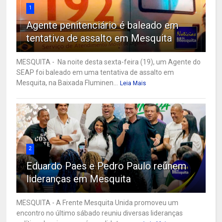
1
Agente penitenciário é baleado em
tentativa de assalto em Mesquita
MESQUITA - Na noite desta sexta-feira (19), um Agente do
SEAP foi baleado em uma tentativa de assalto em
Mesquita, na Baixada Fluminen...
Leia Mais
2
Eduardo Paes e Pedro Paulo reúnem
lideranças em Mesquita
MESQUITA - A Frente Mesquita Unida promoveu um
encontro no último sábado reuniu diversas lideranças