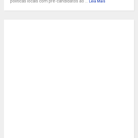
políticas locais com pré-candidatos ao ...
Leia Mais