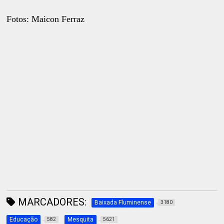
Fotos: Maicon Ferraz
MARCADORES:
Baixada Fluminense
3180
Educação
Mesquita
582
5621