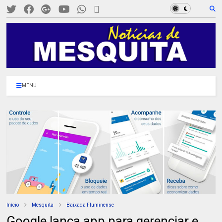
MENU
Início
Mesquita
Baixada Fluminense
Google lança app para gerenciar e